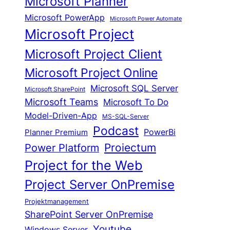
Microsoft Planner
Microsoft PowerApp
Microsoft Power Automate
Microsoft Project
Microsoft Project Client
Microsoft Project Online
Microsoft SQL Server
Microsoft SharePoint
Microsoft Teams
Microsoft To Do
Model-Driven-App
MS-SQL-Server
Podcast
Planner Premium
PowerBi
Proiectum
Power Platform
Project for the Web
Project Server OnPremise
Projektmanagement
SharePoint Server OnPremise
Youtube
Windows Server