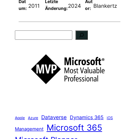
Dat
Letzte
Aut
2011
2024
Blankertz
um:
Änderung:
or:
S
u
c
h
e
n
Dataverse
Dynamics 365
iOS
Apple
Azure
Microsoft 365
Management