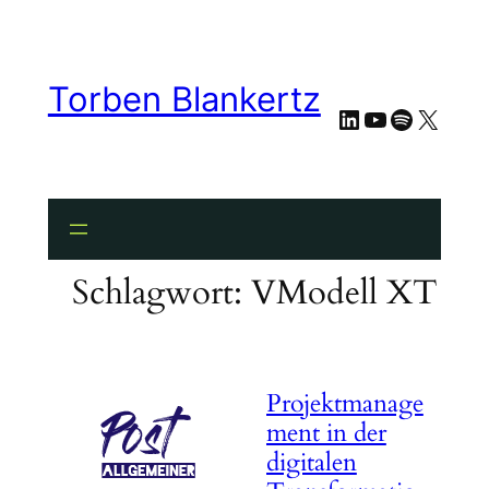
Zum
Inhalt
springen
Torben Blankertz
LinkedIn
YouTube
Spotify
X
Schlagwort:
VModell XT
Projektmanage
ment in der
digitalen