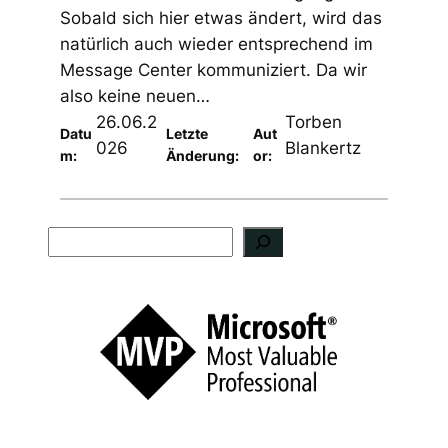
Sobald sich hier etwas ändert, wird das
natürlich auch wieder entsprechend im
Message Center kommuniziert. Da wir
also keine neuen…
26.06.2
Torben
Datu
Letzte
Aut
026
Blankertz
m:
Änderung:
or:
S
u
c
h
e
n