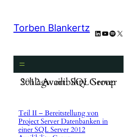
Zum
Inhalt
springen
Torben Blankertz
LinkedIn
YouTube
Spotify
X
Schlagwort:
SQL Server 2012 Availibility Group
Teil II – Bereitstellung von
Project Server Datenbanken in
einer SQL Server 2012