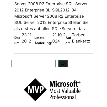
Server 2008 R2 Enterprise SQL Server
2012 Enterprise BL-SQL2012-04
Microsoft Server 2008 R2 Enterprise
SQL Server 2012 Enterprise Stellen Sie
als erstes auf allen SQL-Servern das…
23.11.
21.10.2
Torben
Dat
Letzte
Aut
2012
024
Blankertz
um:
Änderung:
or:
S
u
c
h
e
n