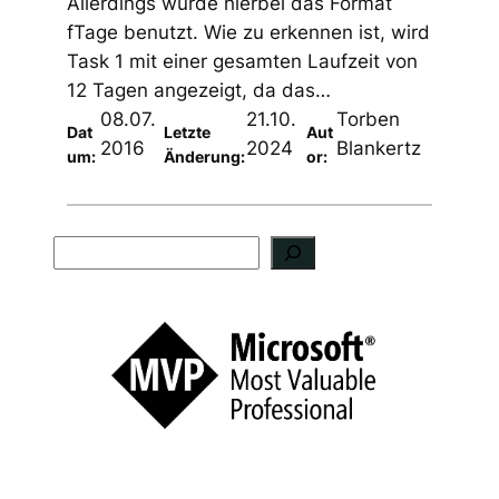
Allerdings wurde hierbei das Format
fTage benutzt. Wie zu erkennen ist, wird
Task 1 mit einer gesamten Laufzeit von
12 Tagen angezeigt, da das…
08.07.
21.10.
Torben
Dat
Letzte
Aut
2016
2024
Blankertz
um:
Änderung:
or:
S
u
c
h
e
n