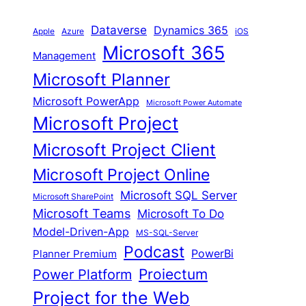
Dataverse
Dynamics 365
iOS
Apple
Azure
Microsoft 365
Management
Microsoft Planner
Microsoft PowerApp
Microsoft Power Automate
Microsoft Project
Microsoft Project Client
Microsoft Project Online
Microsoft SQL Server
Microsoft SharePoint
Microsoft Teams
Microsoft To Do
Model-Driven-App
MS-SQL-Server
Podcast
Planner Premium
PowerBi
Proiectum
Power Platform
Project for the Web