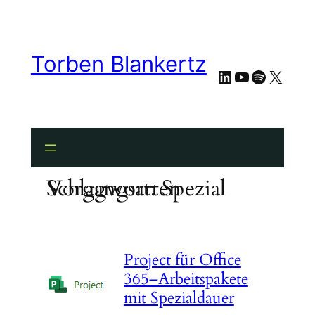
Zum
Inhalt
springen
Torben Blankertz
LinkedIn
YouTube
Spotify
X
Schlagwort:
Spezial Vorgangsarten
Project für Office
365–Arbeitspakete
mit Spezialdauer