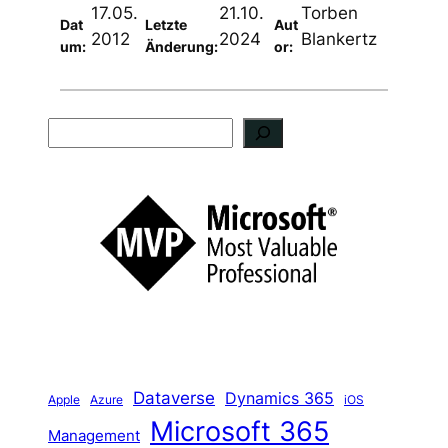
17.05.
21.10.
Torben
Dat
Letzte
Aut
2012
2024
Blankertz
um:
Änderung:
or:
S
u
c
h
e
n
Dataverse
Dynamics 365
iOS
Apple
Azure
Microsoft 365
Management