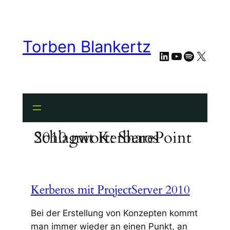
Zum
Inhalt
springen
Torben Blankertz
LinkedIn
YouTube
Spotify
X
Schlagwort:
SharePoint 2010 mit Kerberos
Kerberos mit ProjectServer 2010
Bei der Erstellung von Konzepten kommt
man immer wieder an einen Punkt, an