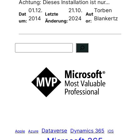
Achtung: Dieses Installation ist nur…
01.12.
21.10.
Torben
Dat
Letzte
Aut
2014
2024
Blankertz
um:
Änderung:
or:
S
u
c
h
e
n
Dataverse
Dynamics 365
iOS
Apple
Azure