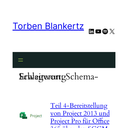
Zum
Inhalt
springen
Torben Blankertz
LinkedIn
YouTube
Spotify
X
Schlagwort:
Schema-Erweiterung
Teil 4-Bereitstellung
von Project 2013 und
Project Pro für Office