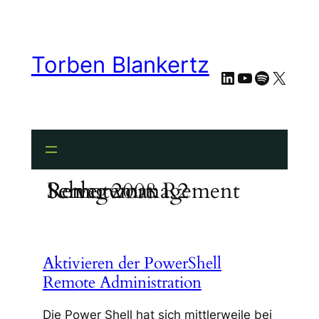
Zum
Inhalt
springen
Torben Blankertz
LinkedIn
YouTube
Spotify
X
Schlagwort:
Remotemanagement Server 2008 R2
Aktivieren der PowerShell
Remote Administration
Die Power Shell hat sich mittlerweile bei