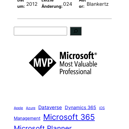
2012
024
Blankertz
um:
Änderung:
or:
S
u
c
h
e
n
Dataverse
Dynamics 365
iOS
Apple
Azure
Microsoft 365
Management
Microsoft Planner