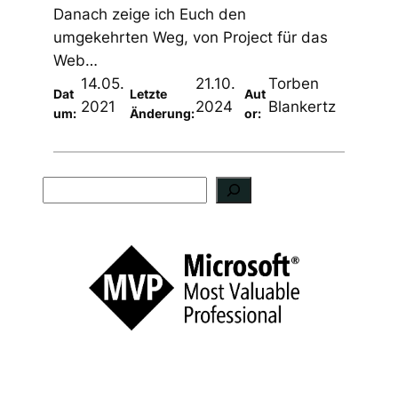
Danach zeige ich Euch den
umgekehrten Weg, von Project für das
Web…
14.05.
21.10.
Torben
Dat
Letzte
Aut
2021
2024
Blankertz
um:
Änderung:
or:
S
u
c
h
e
n