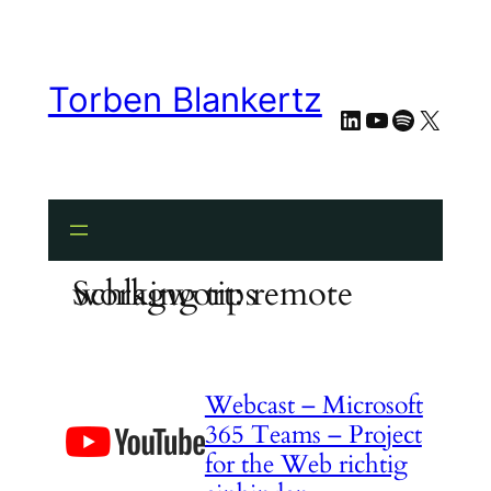
Zum
Inhalt
springen
Torben Blankertz
LinkedIn
YouTube
Spotify
X
Schlagwort:
remote working tips
Webcast – Microsoft
365 Teams – Project
for the Web richtig