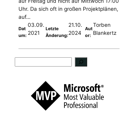
auf Freitag und nicht auf Mittwoch 17:00
Uhr. Da sich oft in großen Projektplänen,
auf…
03.09.
21.10.
Torben
Dat
Letzte
Aut
2021
2024
Blankertz
um:
Änderung:
or:
S
u
c
h
e
n