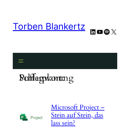
Zum
Inhalt
springen
Torben Blankertz
LinkedIn
YouTube
Spotify
X
Schlagwort:
Pufferplanung
Microsoft Project –
Stein auf Stein, das
lass sein?