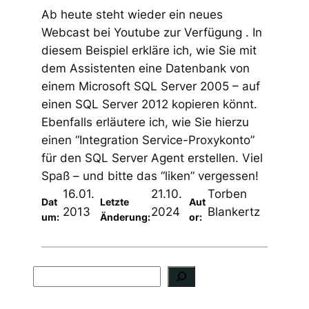
Ab heute steht wieder ein neues
Webcast bei Youtube zur Verfügung . In
diesem Beispiel erkläre ich, wie Sie mit
dem Assistenten eine Datenbank von
einem Microsoft SQL Server 2005 – auf
einen SQL Server 2012 kopieren könnt.
Ebenfalls erläutere ich, wie Sie hierzu
einen “Integration Service-Proxykonto”
für den SQL Server Agent erstellen. Viel
Spaß – und bitte das “liken” vergessen!
16.01.
21.10.
Torben
Dat
Letzte
Aut
2013
2024
Blankertz
um:
Änderung:
or:
S
u