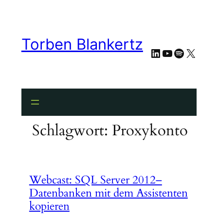
Zum
Inhalt
springen
Torben Blankertz
LinkedIn
YouTube
Spotify
X
Schlagwort:
Proxykonto
Webcast: SQL Server 2012–
Datenbanken mit dem Assistenten
kopieren