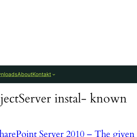
nloads
About
Kontakt
harePoint Server 2010 – The given