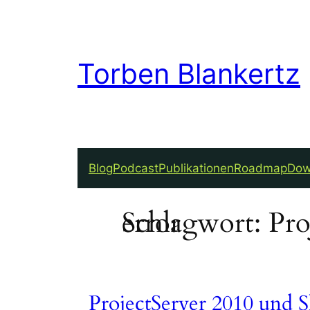
Zum
Inhalt
springen
Torben Blankertz
Blog
Podcast
Publikationen
Roadmap
Dow
Schlagwort:
ProjectServer instal- known error
ProjectServer 2010 und S