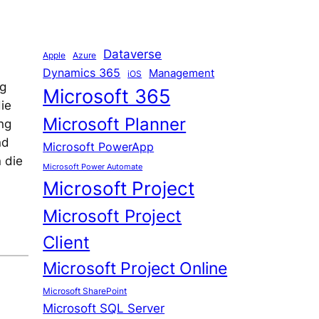
Dataverse
Apple
Azure
Dynamics 365
Management
iOS
ng
Microsoft 365
ie
Microsoft Planner
ng
nd
Microsoft PowerApp
 die
Microsoft Power Automate
Microsoft Project
Microsoft Project
Client
Microsoft Project Online
Microsoft SharePoint
Microsoft SQL Server