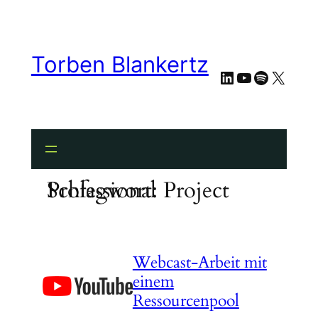
Zum
Inhalt
springen
Torben Blankertz
LinkedIn
YouTube
Spotify
X
Schlagwort:
Project Professional
Webcast-Arbeit mit
einem
Ressourcenpool