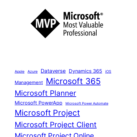
c
h
e
n
Dataverse
Dynamics 365
iOS
Apple
Azure
Microsoft 365
Management
Microsoft Planner
Microsoft PowerApp
Microsoft Power Automate
Microsoft Project
Microsoft Project Client
Microsoft Project Online