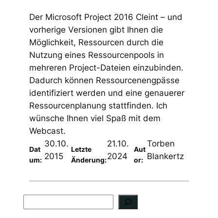
Der Microsoft Project 2016 Cleint – und
vorherige Versionen gibt Ihnen die
Möglichkeit, Ressourcen durch die
Nutzung eines Ressourcenpools in
mehreren Project-Dateien einzubinden.
Dadurch können Ressourcenengpässe
identifiziert werden und eine genauerer
Ressourcenplanung stattfinden. Ich
wünsche Ihnen viel Spaß mit dem
Webcast.
30.10.
21.10.
Torben
Dat
Letzte
Aut
2015
2024
Blankertz
um:
Änderung:
or:
S
u