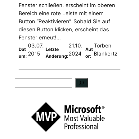
Fenster schließen, erscheint im oberen
Bereich eine rote Leiste mit einem
Button “Reaktivieren”. Sobald Sie auf
diesen Button klicken, erscheint das
Fenster erneut!…
03.07.
21.10.
Torben
Dat
Letzte
Aut
2015
2024
Blankertz
um:
Änderung:
or:
S
u
c
h
e
n