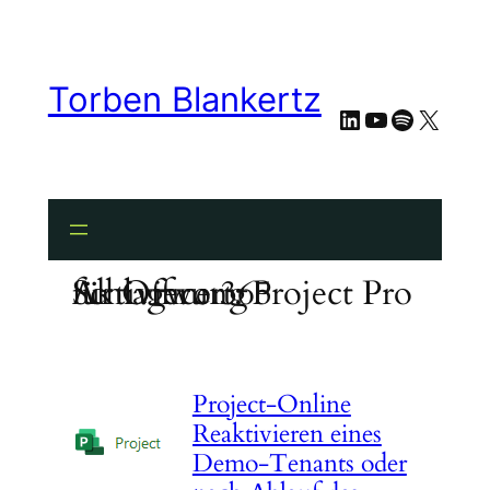
Zum
Inhalt
springen
Torben Blankertz
LinkedIn
YouTube
Spotify
X
Schlagwort:
Project Pro für Office 365 Aktivierung
Project-Online
Reaktivieren eines
Demo-Tenants oder