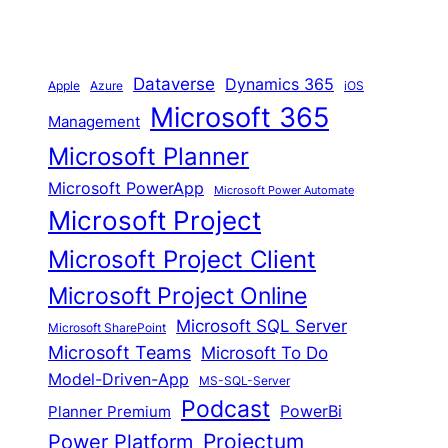
Dataverse
Dynamics 365
iOS
Apple
Azure
Microsoft 365
Management
Microsoft Planner
Microsoft PowerApp
Microsoft Power Automate
Microsoft Project
Microsoft Project Client
Microsoft Project Online
Microsoft SQL Server
Microsoft SharePoint
Microsoft Teams
Microsoft To Do
Model-Driven-App
MS-SQL-Server
Podcast
Planner Premium
PowerBi
Proiectum
Power Platform