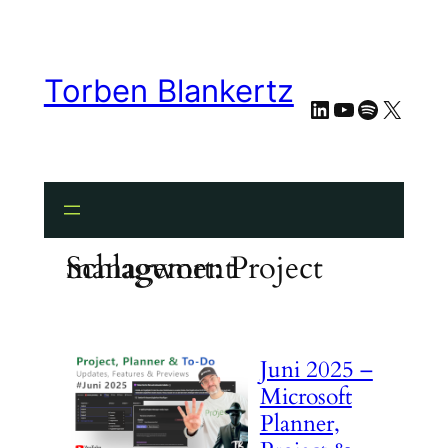
Zum
Inhalt
springen
Torben Blankertz
LinkedIn
YouTube
Spotify
X
Schlagwort:
Project management
Juni 2025 –
Microsoft
Planner,