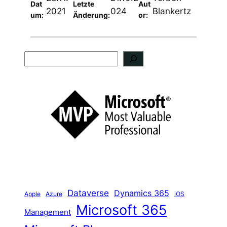
Dat
Letzte
Aut
2021
024
Blankertz
um:
Änderung:
or:
S
u
c
h
e
n
Dataverse
Dynamics 365
iOS
Apple
Azure
Microsoft 365
Management