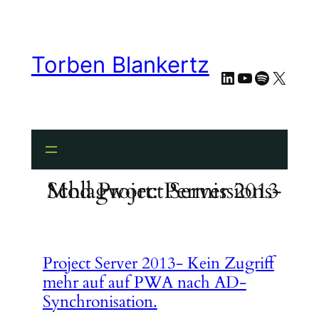
Zum
Inhalt
springen
Torben Blankertz
LinkedIn
YouTube
Spotify
X
Schlagwort:
Permissions-Mod Project Server 2013
Project Server 2013- Kein Zugriff
mehr auf auf PWA nach AD-
Synchronisation.