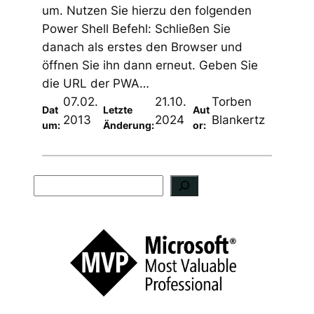
um. Nutzen Sie hierzu den folgenden
Power Shell Befehl: Schließen Sie
danach als erstes den Browser und
öffnen Sie ihn dann erneut. Geben Sie
die URL der PWA…
07.02.
21.10.
Torben
Dat
Letzte
Aut
2013
2024
Blankertz
um:
Änderung:
or:
S
u
c
h
e
n