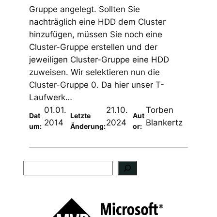
Gruppe angelegt. Sollten Sie
nachträglich eine HDD dem Cluster
hinzufügen, müssen Sie noch eine
Cluster-Gruppe erstellen und der
jeweiligen Cluster-Gruppe eine HDD
zuweisen. Wir selektieren nun die
Cluster-Gruppe 0. Da hier unser T-
Laufwerk…
01.01.
21.10.
Torben
Dat
Letzte
Aut
2014
2024
Blankertz
um:
Änderung:
or:
S
u
c
h