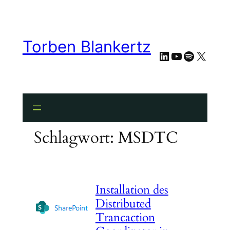
Zum
Inhalt
springen
Torben Blankertz
LinkedIn
YouTube
Spotify
X
Schlagwort:
MSDTC
Installation des
Distributed
Trancaction