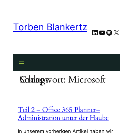
Zum
Inhalt
springen
Torben Blankertz
LinkedIn
YouTube
Spotify
X
Schlagwort:
Microsoft Groups
Teil 2 – Office 365 Planner–
Administration unter der Haube
In unserem vorherigen Artikel haben wir