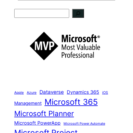
S
u
c
h
e
n
Dataverse
Dynamics 365
iOS
Apple
Azure
Microsoft 365
Management
Microsoft Planner
Microsoft PowerApp
Microsoft Power Automate
Microsoft Project