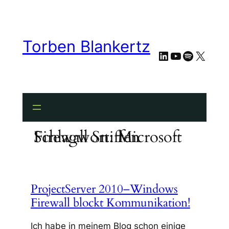
Zum
Inhalt
springen
Torben Blankertz
LinkedIn
YouTube
Spotify
X
Schlagwort:
Microsoft Firewall Sniffen
ProjectServer 2010–Windows
Firewall blockt Kommunikation!
Ich habe in meinem Blog schon einige