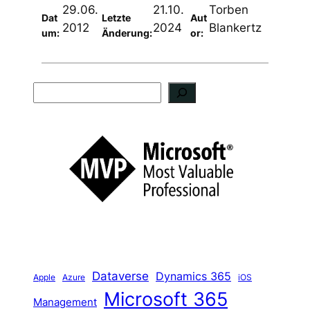
29.06.
21.10.
Torben
Dat
Letzte
Aut
2012
2024
Blankertz
um:
Änderung:
or:
S
u
c
h
e
n
Dataverse
Dynamics 365
iOS
Apple
Azure
Microsoft 365
Management