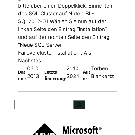
bitte über einen Doppelklick. Einrichten
des SQL Cluster auf Note 1 BL-
SQL2012-01 Wählen Sie nun auf der
linken Seite den Eintrag “Installation”
und auf der rechten Seite den Eintrag
“Neue SQL Server
Failoverclusterinstallation”. Als
Nächstes…
03.01.
21.10.
Torben
Dat
Letzte
Aut
2013
2024
Blankertz
um:
Änderung:
or:
S
u
c
h