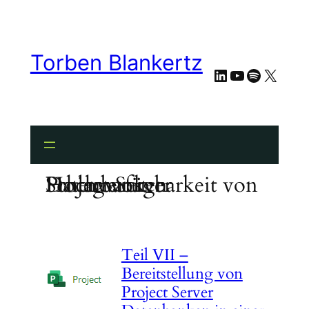
Zum
Inhalt
springen
Torben Blankertz
LinkedIn
YouTube
Spotify
X
Schlagwort:
Hochverfügbarkeit von Project Server Datenbanken
Teil VII –
Bereitstellung von
Project Server