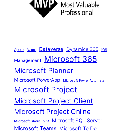
e
n
Dataverse
Dynamics 365
iOS
Apple
Azure
Microsoft 365
Management
Microsoft Planner
Microsoft PowerApp
Microsoft Power Automate
Microsoft Project
Microsoft Project Client
Microsoft Project Online
Microsoft SQL Server
Microsoft SharePoint
Microsoft Teams
Microsoft To Do