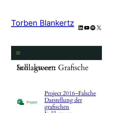
Zum
Inhalt
springen
Torben Blankertz
LinkedIn
YouTube
Spotify
X
Schlagwort:
Grafische Indiaktoren
Project 2016–Falsche
Darstellung der
grafischen