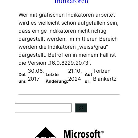
Indikatoren
Wer mit grafischen Indikatoren arbeitet
wird es vielleicht schon aufgefallen sein,
dass einige Indikatoren nicht richtig
dargestellt werden. Im mittleren Bereich
werden die Indikatoren „weiss/grau“
dargestellt. Betroffen in meinem Fall ist
die Version „16.0.8229.2073“.
30.06.
21.10.
Torben
Dat
Letzte
Aut
2017
2024
Blankertz
um:
Änderung:
or:
S
u
c
h