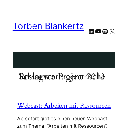
Zum
Inhalt
springen
Torben Blankertz
LinkedIn
YouTube
Spotify
X
Schlagwort:
generische Ressource Project 2013
Webcast: Arbeiten mit Ressourcen
Ab sofort gibt es einen neuen Webcast
zum Thema: “Arbeiten mit Ressourcen”.