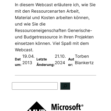
In diesem Webcast erläutere ich, wie Sie
mit den Ressourcenarten Arbeit,
Material und Kosten arbeiten können,
und wie Sie die
Ressourceneigenschaften Generische-
und Budgetressource in Ihren Projekten
einsetzen können. Viel Spaß mit dem
Webcast.
19.04.
21.10.
Torben
Dat
Letzte
Aut
2013
2024
Blankertz
um:
Änderung:
or:
S
u
c
h