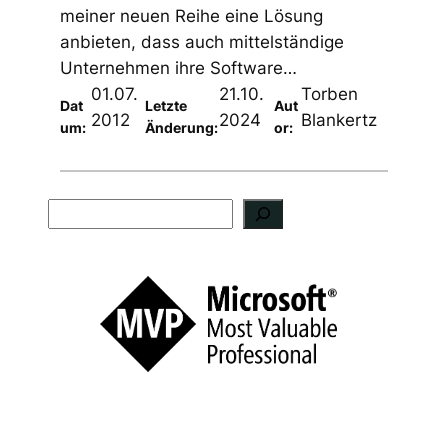
meiner neuen Reihe eine Lösung
anbieten, dass auch mittelständige
Unternehmen ihre Software…
01.07.
21.10.
Torben
Dat
Letzte
Aut
2012
2024
Blankertz
um:
Änderung:
or:
S
u
c
h
e
n