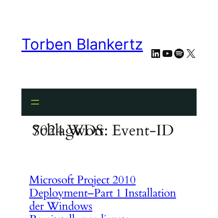
Zum
Inhalt
springen
Torben Blankertz
LinkedIn
YouTube
Spotify
X
Schlagwort:
Event-ID 7024 WDS
Microsoft Project 2010
Deployment–Part 1 Installation
der Windows