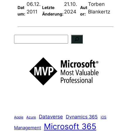
06.12.
21.10.
Torben
Dat
Letzte
Aut
2011
2024
Blankertz
um:
Änderung:
or:
S
u
c
h
e
n
Dataverse
Dynamics 365
iOS
Apple
Azure
Microsoft 365
Management