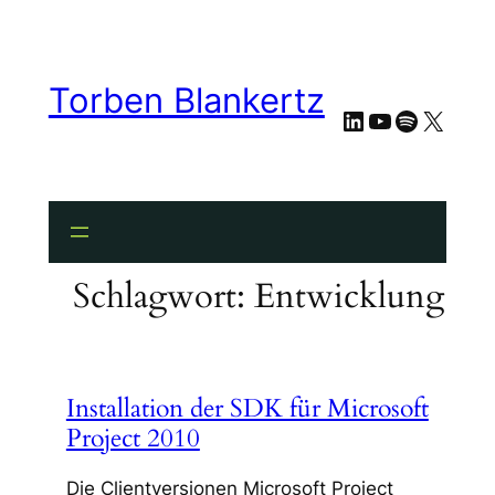
Zum
Inhalt
springen
Torben Blankertz
LinkedIn
YouTube
Spotify
X
Schlagwort:
Entwicklung
Installation der SDK für Microsoft
Project 2010
Die Clientversionen Microsoft Project