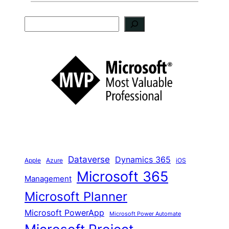
S
u
c
h
e
n
Dataverse
Dynamics 365
iOS
Apple
Azure
Microsoft 365
Management
Microsoft Planner
Microsoft PowerApp
Microsoft Power Automate