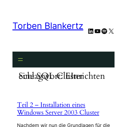
Zum
Inhalt
springen
Torben Blankertz
LinkedIn
YouTube
Spotify
X
Schlagwort:
EInrichten eine SQL Cluster
Teil 2 – Installation eines
Windows Server 2003 Cluster
Nachdem wir nun die Grundlagen für die