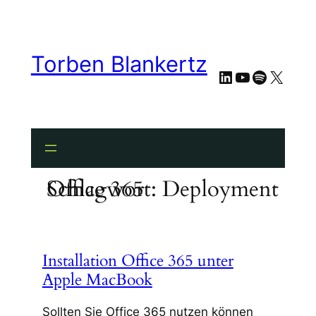
Zum
Inhalt
springen
Torben Blankertz
LinkedIn
YouTube
Spotify
X
Schlagwort:
Deployment Office 365
Installation Office 365 unter
Apple MacBook
Sollten Sie Office 365 nutzen können