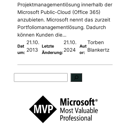
Projektmanagementlösung innerhalb der
Microsoft Public-Cloud (Office 365)
anzubieten. Microsoft nennt das zurzeit
Portfoliomanagementlösung. Dadurch
können Kunden die…
21.10.
21.10.
Torben
Dat
Letzte
Aut
2013
2024
Blankertz
um:
Änderung:
or:
S
u
c
h
e
n