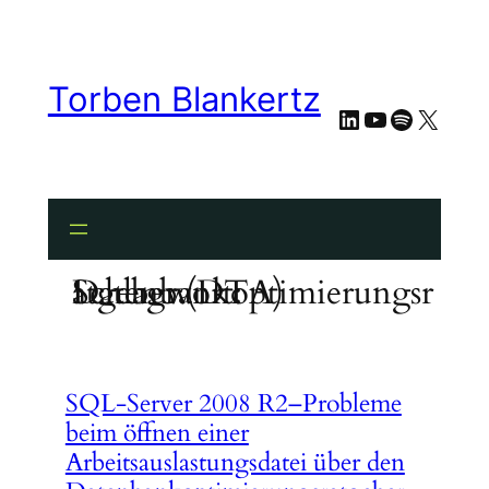
Zum
Inhalt
springen
Torben Blankertz
LinkedIn
YouTube
Spotify
X
Schlagwort:
Datenbankoptimierungsratgeber (DTA)
SQL-Server 2008 R2–Probleme
beim öffnen einer
Arbeitsauslastungsdatei über den