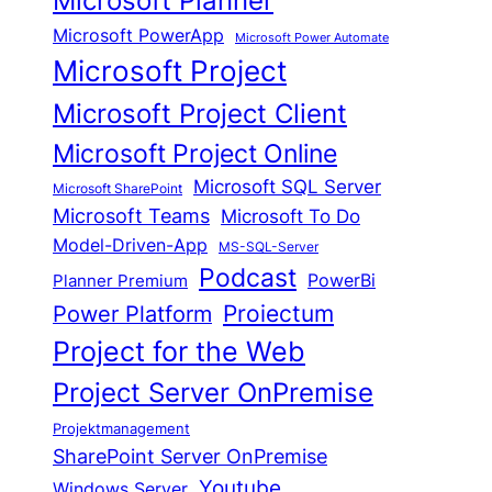
Microsoft Planner
Microsoft PowerApp
Microsoft Power Automate
Microsoft Project
Microsoft Project Client
Microsoft Project Online
Microsoft SQL Server
Microsoft SharePoint
Microsoft Teams
Microsoft To Do
Model-Driven-App
MS-SQL-Server
Podcast
Planner Premium
PowerBi
Proiectum
Power Platform
Project for the Web
Project Server OnPremise
Projektmanagement
SharePoint Server OnPremise
Youtube
Windows Server