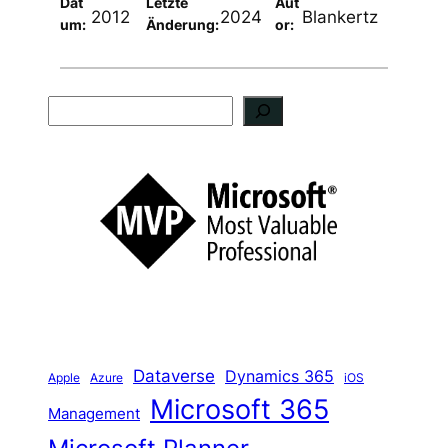
Dat
Letzte
Aut
2012
2024
Blankertz
um:
Änderung:
or:
S
u
c
h
e
n
Dataverse
Dynamics 365
iOS
Apple
Azure
Microsoft 365
Management