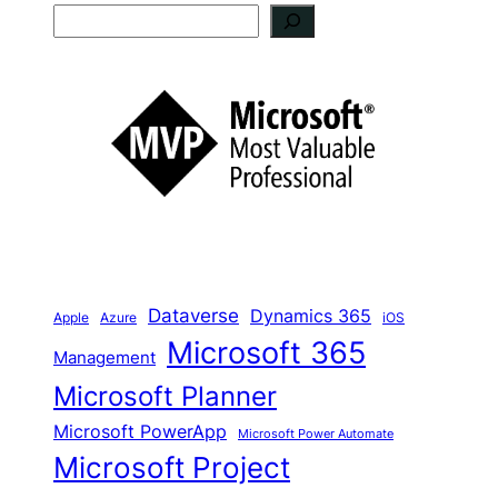
S
u
c
h
e
n
Dataverse
Dynamics 365
iOS
Apple
Azure
Microsoft 365
Management
Microsoft Planner
Microsoft PowerApp
Microsoft Power Automate
Microsoft Project