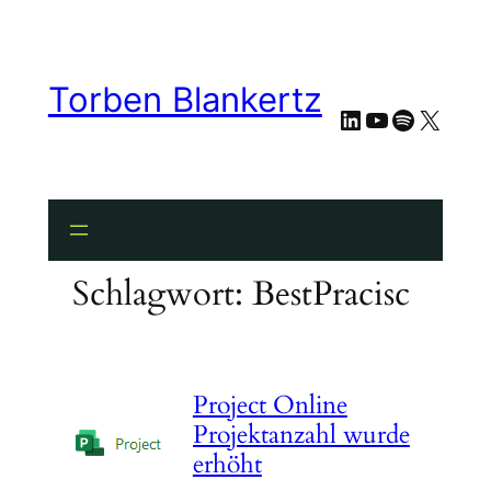
Zum
Inhalt
springen
Torben Blankertz
LinkedIn
YouTube
Spotify
X
Schlagwort:
BestPracisc
Project Online
Projektanzahl wurde
erhöht