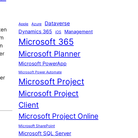
Dataverse
Apple
Azure
ten
Dynamics 365
Management
iOS
um
Microsoft 365
en
Microsoft Planner
er
Microsoft PowerApp
Microsoft Power Automate
er
Microsoft Project
Microsoft Project
Client
Microsoft Project Online
Microsoft SharePoint
Microsoft SQL Server