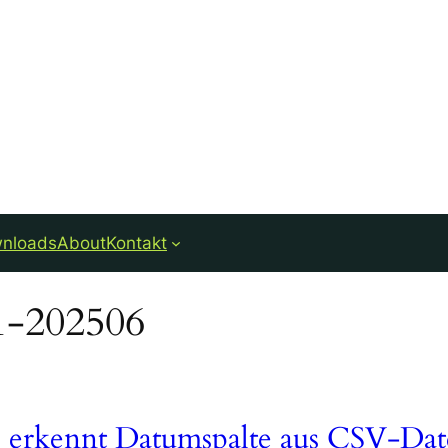
nloads
About
Kontakt
1-202506
 erkennt Datumspalte aus CSV-Dat