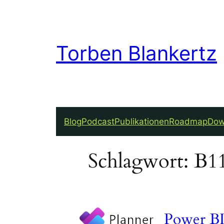
Zum
Inhalt
springen
Torben Blankertz
Blog
Podcast
Publikationen
Roadmap
Dow
Schlagwort:
B1
Power BI