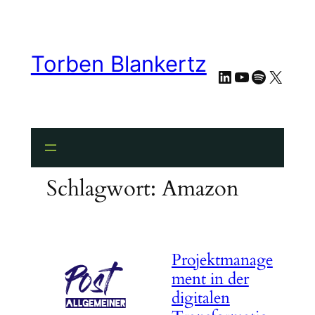
Zum
Inhalt
springen
Torben Blankertz
LinkedIn
YouTube
Spotify
X
Schlagwort:
Amazon
Projektmanage
ment in der
digitalen