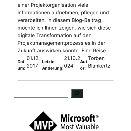
einer Projektorganisation viele
Informationen aufnehmen, pflegen und
verarbeiten. In diesem Blog-Beitrag
möchte ich Ihnen zeigen, wie sich diese
digitale Transformation auf den
Projektmanagementprozess es in der
Zukunft auswirken könnte. Eine Reise…
01.12.
21.10.2
Torben
Dat
Letzte
Aut
2017
024
Blankertz
um:
Änderung:
or:
S
u
c
h
e
n