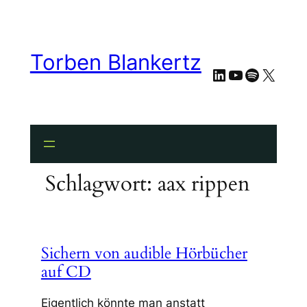
Zum
Inhalt
springen
Torben Blankertz
LinkedIn
YouTube
Spotify
X
Schlagwort:
aax rippen
Sichern von audible Hörbücher
auf CD
Eigentlich könnte man anstatt