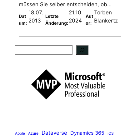
müssen Sie selber entscheiden, ob…
18.07.
21.10.
Torben
Dat
Letzte
Aut
2013
2024
Blankertz
um:
Änderung:
or:
S
u
c
h
e
n
Dataverse
Dynamics 365
iOS
Apple
Azure