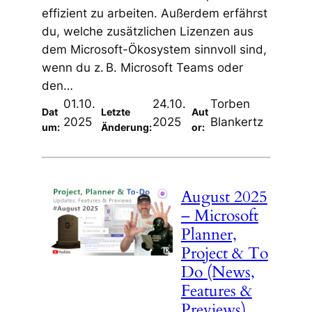
effizient zu arbeiten. Außerdem erfährst
du, welche zusätzlichen Lizenzen aus
dem Microsoft-Ökosystem sinnvoll sind,
wenn du z. B. Microsoft Teams oder
den…
01.10.
24.10.
Torben
Dat
Letzte
Aut
2025
2025
Blankertz
um:
Änderung:
or:
August 2025
– Microsoft
Planner,
Project & To
Do (News,
Features &
Previews)