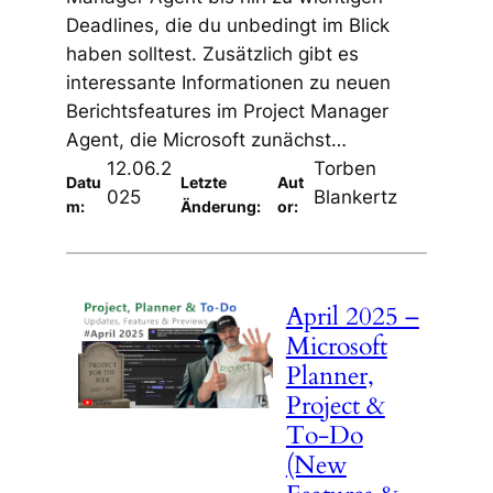
Deadlines, die du unbedingt im Blick
haben solltest. Zusätzlich gibt es
interessante Informationen zu neuen
Berichtsfeatures im Project Manager
Agent, die Microsoft zunächst…
12.06.2
Torben
Datu
Letzte
Aut
025
Blankertz
m:
Änderung:
or:
April 2025 –
Microsoft
Planner,
Project &
To-Do
(New