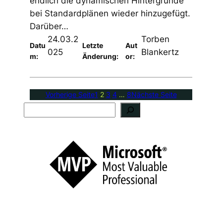
endlich die dynamischen Hintergründe
bei Standardplänen wieder hinzugefügt.
Darüber…
24.03.2
Torben
Datu
Letzte
Aut
025
Blankertz
m:
Änderung:
or:
Vorherige Seite
1
2
3
4
…
8
Nächste Seite
S
u
c
h
e
n