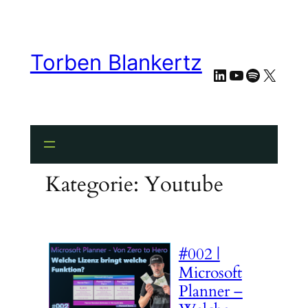
Zum
Inhalt
springen
Torben Blankertz
LinkedIn
YouTube
Spotify
X
Kategorie:
Youtube
#002 |
Microsoft
Planner –