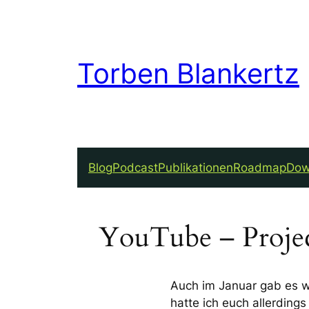
Torben Blankertz
Blog
Podcast
Publikationen
Roadmap
Dow
YouTube – Projec
Auch im Januar gab es wi
hatte ich euch allerdin