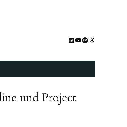
LinkedIn
YouTube
Spotify
X
ine und Project