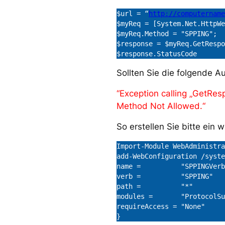
$url = “
http://computername
$myReq = [System.Net.HttpWe
$myReq.Method = "SPPING";

$response = $myReq.GetRespo
$response.StatusCode
Sollten Sie die folgende A
“Exception calling „GetRes
Method Not Allowed.“
So erstellen Sie bitte ein 
Import-Module WebAdministra
add-WebConfiguration /syste
name =          "SPPINGVerb
verb =          "SPPING"

path =          "*"

modules =       "ProtocolSu
requireAccess = "None"

}