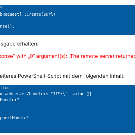
”

bRequest]::Create($url)

nse();

usgabe erhalten:
ponse“ with „0“ argument(s): „The remote server returned
weiteres PowerShell-Script mit dem folgenden Inhalt:
tion

m.webserver/handlers "IIS:\" -value @{

Handler"

pportModule"
