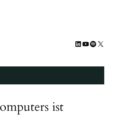
LinkedIn
YouTube
Spotify
X
omputers ist