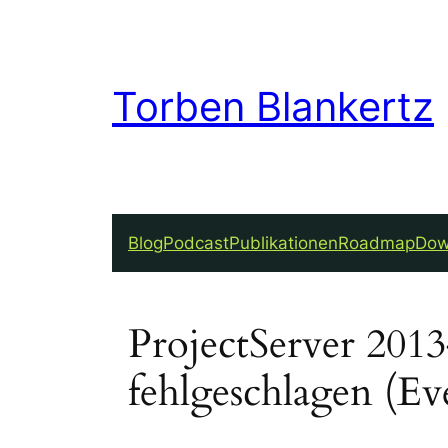
Torben Blankertz
Blog
Podcast
Publikationen
Roadmap
Dow
ProjectServer 201
fehlgeschlagen (E