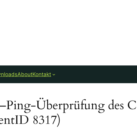
nloads
About
Kontakt
3–Ping-Überprüfung des C
ventID 8317)