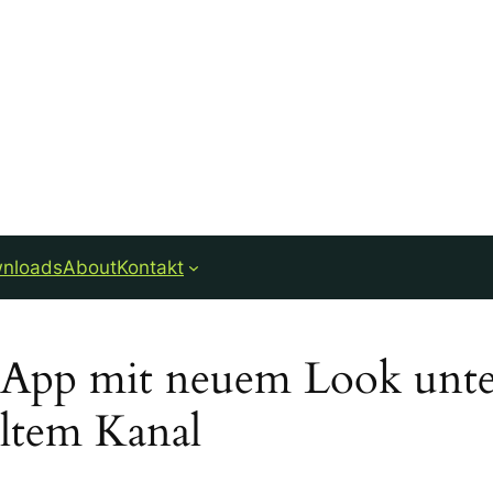
nloads
About
Kontakt
t App mit neuem Look unt
ltem Kanal