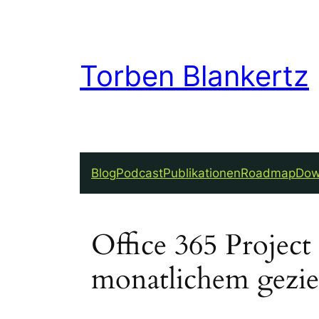
Torben Blankertz
Blog
Podcast
Publikationen
Roadmap
Dow
Office 365 Projec
monatlichem gezie