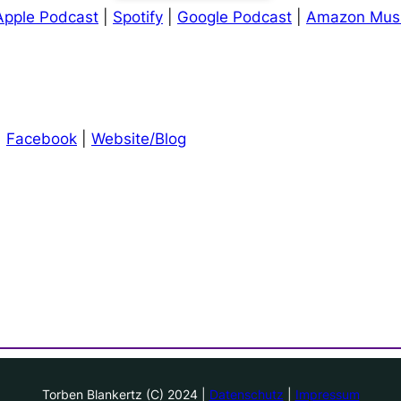
Apple Podcast
|
Spotify
|
Google Podcast
|
Amazon Mus
|
Facebook
|
Website/Blog
Torben Blankertz (C) 2024 |
Datenschutz
|
Impressum