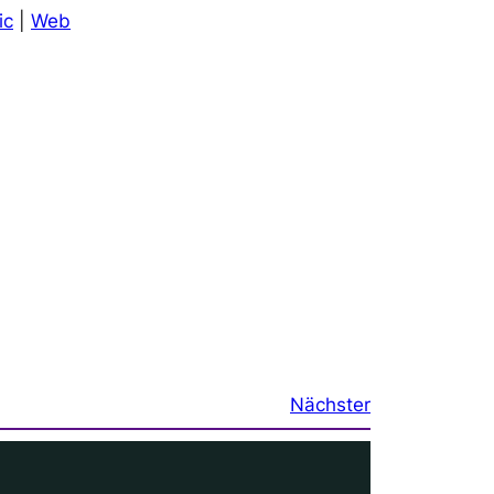
ic
|
Web
Nächster