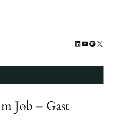
LinkedIn
YouTube
Spotify
X
im Job – Gast