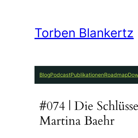
Torben Blankertz
Blog
Podcast
Publikationen
Roadmap
Dow
#074 | Die Schlüss
Martina Baehr