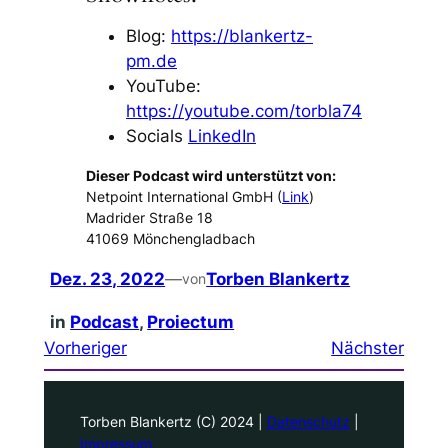
Blog:
https://blankertz-
pm.de
YouTube:
https://youtube.com/torbla74
Socials
LinkedIn
Dieser Podcast wird unterstützt von:
Netpoint International GmbH (
Link
)
Madrider Straße 18
41069 Mönchengladbach
Dez. 23, 2022
—
Torben Blankertz
von
in
Podcast
, 
Proiectum
Vorheriger
Nächster
Torben Blankertz (C) 2024 |
Datenschutz
|
Impressum