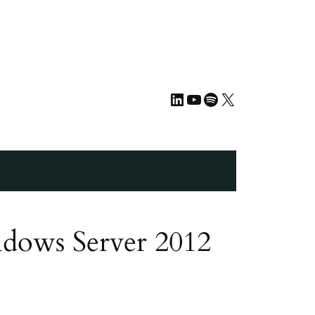
LinkedIn
YouTube
Spotify
X
ndows Server 2012