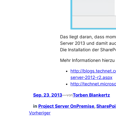
Das liegt daran, dass mome
Server 2013 und damit auc
Die Installation der Share
Mehr Informationen hierzu 
http://blogs.technet
server-2012-r2.aspx
http://technet.micro
Sep. 23, 2013
—
Torben Blankertz
von
in
Project Server OnPremise
, 
SharePoi
Vorheriger