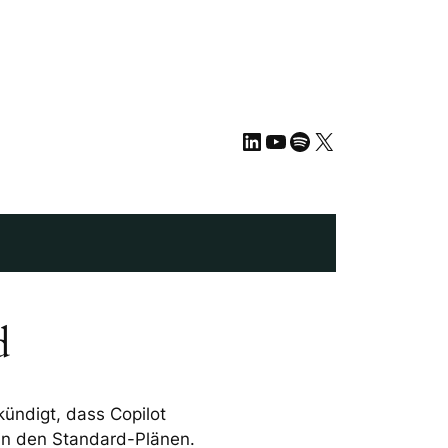
LinkedIn
YouTube
Spotify
X
d
ündigt, dass Copilot
 in den Standard-Plänen.